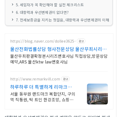
5. 세입자가 꼭 확인해야 할 실전 체크리스트
6. 대항력과 우선변제권이 없다면?
7. 전세보증금을 지키는 첫걸음, 대항력과 우선변제권의 이해
https://blog.naver.com/dollee3625-
광고
울산전화법률상담 형사전문상담 울산무죄시리즈
확정본변호사님
울산무죄판결확정본시리즈변호사님 직접상담,방문상담
예약,ARS 울산ktw law변호사님
http://www.remarkvill.com
광고
하루하루 더 특별하게 리마크빌
이스트폴
서울 동부권 랜드마크 복합단지, 구의
역 직통권, 탁 트인 한강조망, 쇼핑권
슬세권