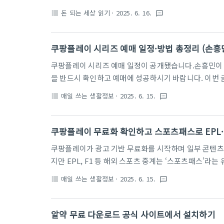
리고 국민 소비를 촉진하는 데에 목적을 두고 있습니다
돈 되는 세상 읽기
· 2025. 6. 16.
format_list_bulleted
textsms
내수 경제 속에 소비 여력이 줄어든 국민들이 직접적인 재
권과 자영업자 매출을 끌어올리는 구조를 만들 수 있습니
리가 갈수록 얼어붙고 있어, 이에 따라 정부는 전 국민
쿠팡플레이 시리즈 예매 일정·방법 총정리 (손흥
가 지원을 더해 ‘속도와 효율’을 동시에 확보하는 전략을 
쿠팡플레이 시리즈 예매 일정이 공개됐습니다.손흥민이 
을 반드시 확인하고 예매에 성공하시기 바랍니다. 이번 글
까지 핵심만 빠르게 정리합니다. 1. 쿠팡플레이 시리즈
매일 쓰는 생활정보
· 2025. 6. 15.
format_list_bulleted
textsms
는 프리시즌 친선 경기로, 세계적인 축구 선수들을 현장에
2025년 쿠팡플레이 시리즈에서는 프리미어리그의 토트
팀 K리그와의 경기 및 EPL 맞대결이 예정되어 있습니다
쿠팡플레이 무료화 확인하고 스포츠패스로 EPL·
보를 확보하는 것을 추천드립니다. → 선예매 정보 확인하기
쿠팡플레이가 광고 기반 무료화를 시작하며 일부 콘텐츠를
지만 EPL, F1 등 해외 스포츠 중계는 ‘스포츠패스’
다.이번 글에서는 무료/유료 콘텐츠 구분, 스포츠패스 가
매일 쓰는 생활정보
· 2025. 6. 15.
format_list_bulleted
textsms
1. 쿠팡플레이, 진짜 무료로 볼 수 있을까?이전까지 쿠
유료 OTT였습니다.하지만 2025년 6월부로 무료로 전
있습니다. → 쿠팡플레이 무료화 바로보기 ← 광고 기반이
알약 무료 다운로드 공식 사이트에서 설치하기
쿠팡 와우 비회원도 시청 가능해졌습니다.물론 고화질 콘텐