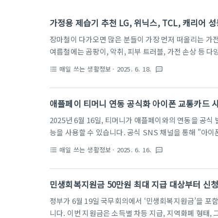
가정용 제습기 추천 LG, 위닉스, TCL, 캐리어 
장마철이 다가오면 많은 분들이 가장 먼저 떠올리는 가전
여름철에는 곰팡이, 악취, 피부 트러블, 가전 손상 등 
추천 제품을 찾는 소비자들의 관심이 높아지고 있습니다. 
매일 쓰는 생활정보
· 2025. 6. 18.
format_list_bulleted
textsms
닉스, TCL, 캐리어 제습기 4종을 실사용 기준으로 성
장 잘 맞을지 꼼꼼히 알려드리겠습니다. 실사용 기반 제
용 환경을 기준으로 진행되었습니다. 제습기 성능 비교를 
애플페이 티머니 연동 공식화 아이폰 교통카드 
음, 소비 전력, 사용 편의성 등을 측정했습니다. 소비자들
2025년 6월 16일, 티머니가 애플페이와의 연동을 공
능을 사용할 수 있습니다. 공식 SNS 채널을 통해 "
는 문구가 게시되면서, 그간 안드로이드 전용이었던 모
매일 쓰는 생활정보
· 2025. 6. 16.
format_list_bulleted
textsms
멀지 않았음을 알렸습니다. 출시 일정은 아직 공개되지 
혀졌고, 아이폰 교통카드를 기다려온 분들에게는 지금이 
이, 마침내 손잡다그동안 아이폰 이용자들은 교통카드 결
민생회복지원금 50만원 최대 지급 대상부터 신
습니다. 하지만 2025년 6월 16일 티머니 측은 애플과의 
정부가 6월 19일 국무회의에서 ‘민생회복지원금’을 포
니다. 이번 지원금은 소득별 차등 지급, 지역화폐 형태, 