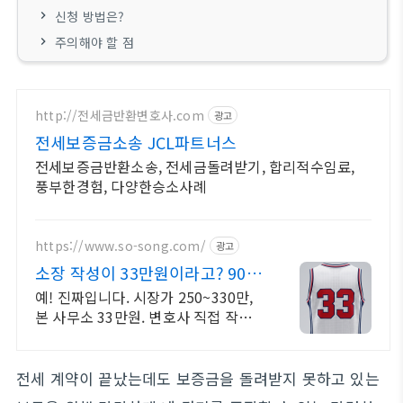
신청 방법은?
주의해야 할 점
http://전세금반환변호사.com
광고
전세보증금소송 JCL파트너스
전세보증금반환소송, 전세금돌려받기, 합리적수임료,
풍부한경험, 다양한승소사례
https://www.so-song.com/
광고
소장 작성이 33만원이라고? 90%
비용거품 제거
예! 진짜입니다. 시장가 250~330만,
본 사무소 33만원. 변호사 직접 작성
고품질은 그대로,가격만 낮췄습니다.
전세 계약이 끝났는데도 보증금을 돌려받지 못하고 있는